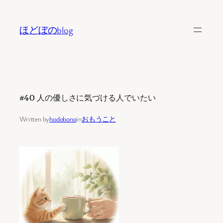
内
容
ほどぼのblog
を
ス
キ
ッ
プ
#40 人の優しさに気づける人でいたい
Written by
hodobono
in
おもうこと