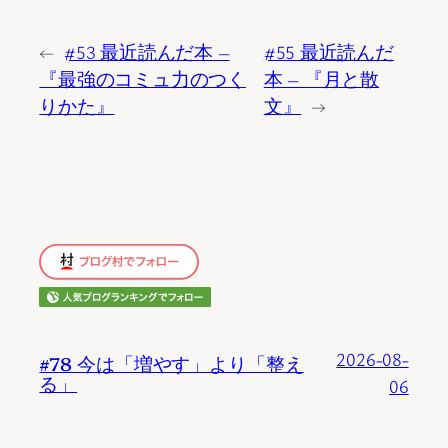
←
#53 最近読んだ本 ―
#55 最近読んだ
『最強のコミュ力のつく
本 ― 『月と散
りかた』
文』
→
2026-08-
#78 今は「増やす」より「整え
る」
06