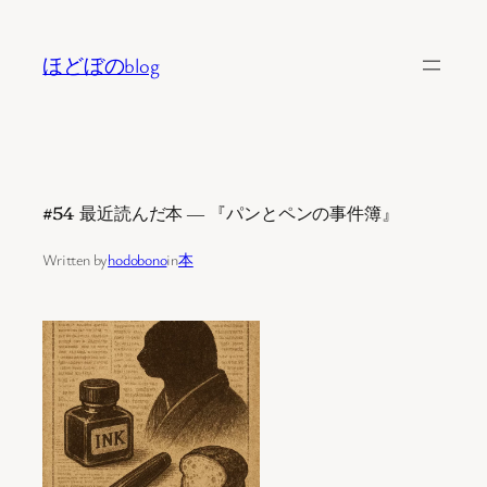
内
容
ほどぼのblog
を
ス
キ
ッ
プ
#54 最近読んだ本 ― 『パンとペンの事件簿』
Written by
hodobono
in
本