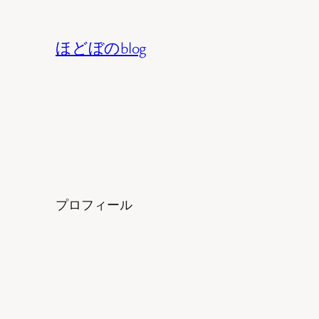
内
容
ほどぼのblog
を
ス
キ
ッ
プ
プロフィール