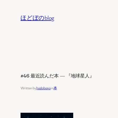
内
容
ほどぼのblog
を
ス
キ
ッ
プ
#46 最近読んだ本 ― 『地球星人』
Written by
hodobono
in
本