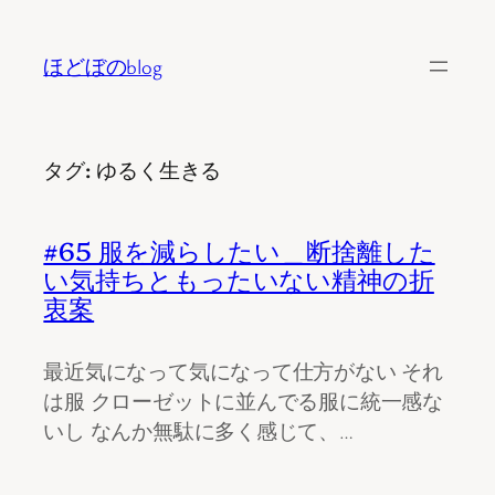
内
容
ほどぼのblog
を
ス
キ
タグ:
ゆるく生きる
ッ
プ
#65 服を減らしたい＿断捨離した
い気持ちともったいない精神の折
衷案
最近気になって気になって仕方がない それ
は服 クローゼットに並んでる服に統一感な
いし なんか無駄に多く感じて、…