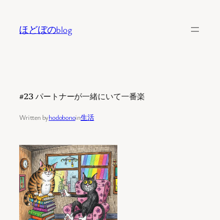
内
容
ほどぼのblog
を
ス
キ
ッ
プ
#23 パートナーが一緒にいて一番楽
Written by
hodobono
in
生活