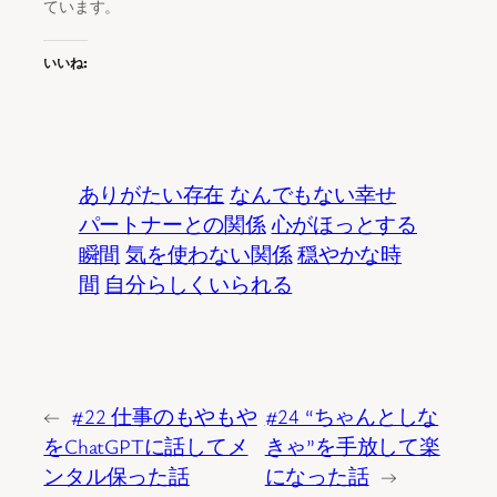
ています。
いいね:
ありがたい存在
なんでもない幸せ
パートナーとの関係
心がほっとする
瞬間
気を使わない関係
穏やかな時
間
自分らしくいられる
←
#22 仕事のもやもや
#24 “ちゃんとしな
をChatGPTに話してメ
きゃ”を手放して楽
ンタル保った話
になった話
→