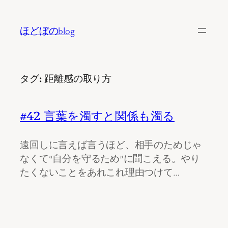
内
容
ほどぼのblog
を
ス
キ
タグ:
距離感の取り方
ッ
プ
#42 言葉を濁すと関係も濁る
遠回しに言えば言うほど、相手のためじゃ
なくて“自分を守るため”に聞こえる。やり
たくないことをあれこれ理由つけて…