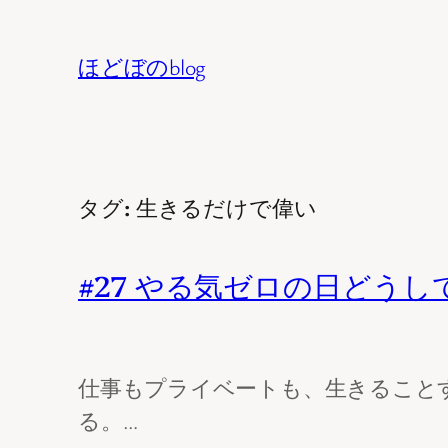
内
容
ほどぼのblog
を
ス
キ
ッ
タグ:
生きるだけで偉い
プ
#27 やる気ゼロの日どうし
仕事もプライベートも、生きること
る。…