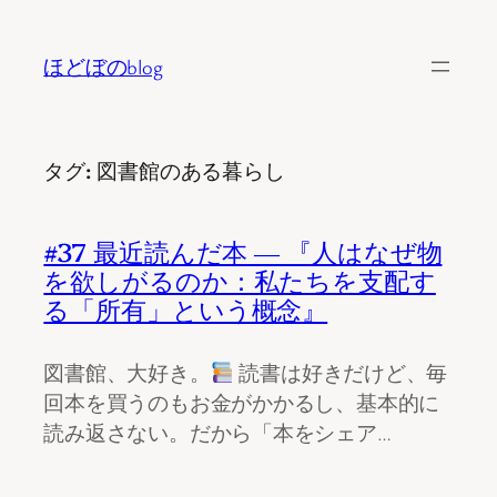
内
容
ほどぼのblog
を
ス
キ
タグ:
図書館のある暮らし
ッ
プ
#37 最近読んだ本 ― 『人はなぜ物
を欲しがるのか：私たちを支配す
る「所有」という概念』
図書館、大好き。
読書は好きだけど、毎
回本を買うのもお金がかかるし、基本的に
読み返さない。だから「本をシェア…