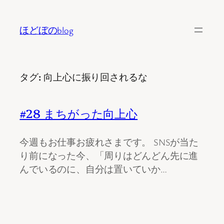
内
容
ほどぼのblog
を
ス
キ
タグ:
向上心に振り回されるな
ッ
プ
#28 まちがった向上心
今週もお仕事お疲れさまです。 SNSが当た
り前になった今、「周りはどんどん先に進
んでいるのに、自分は置いていか…