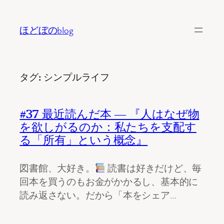
内
容
ほどぼのblog
を
ス
キ
タグ:
シンプルライフ
ッ
プ
#37 最近読んだ本 ― 『人はなぜ物
を欲しがるのか：私たちを支配す
る「所有」という概念』
図書館、大好き。
読書は好きだけど、毎
回本を買うのもお金がかかるし、基本的に
読み返さない。だから「本をシェア…