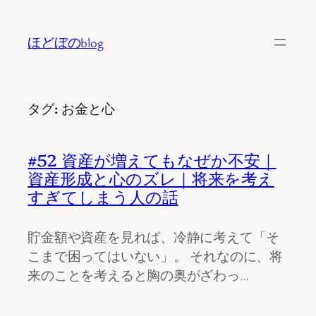
内
容
ほどぼのblog
を
ス
キ
タグ:
お金と心
ッ
プ
#52 資産が増えてもなぜか不安｜
資産形成と心のズレ｜将来を考え
すぎてしまう人の話
貯金額や資産を見れば、冷静に考えて「そ
こまで困ってはいない」。 それなのに、将
来のことを考えると胸の奥がざわっ…