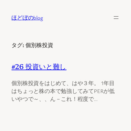
内
容
ほどぼのblog
を
ス
キ
タグ:
個別株投資
ッ
プ
#26 投資いと難し
個別株投資をはじめて、はや３年。 1年目
はちょっと株の本で勉強してみてPERが低
いやつで～、、ん－これ！程度で…