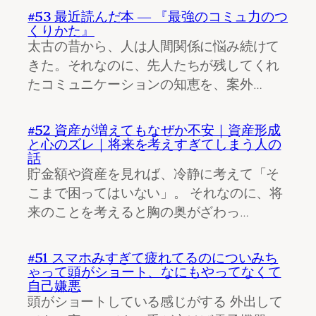
#53 最近読んだ本 ― 『最強のコミュ力のつ
くりかた』
太古の昔から、人は人間関係に悩み続けて
きた。それなのに、先人たちが残してくれ
たコミュニケーションの知恵を、案外…
#52 資産が増えてもなぜか不安｜資産形成
と心のズレ｜将来を考えすぎてしまう人の
話
貯金額や資産を見れば、冷静に考えて「そ
こまで困ってはいない」。 それなのに、将
来のことを考えると胸の奥がざわっ…
#51 スマホみすぎて疲れてるのについみち
ゃって頭がショート、なにもやってなくて
自己嫌悪
頭がショートしている感じがする 外出して